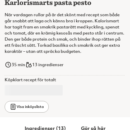
Karlorismarts pasta pesto
När vardagen rullar på är det skönt med recept som både
går snabbt att laga och känns bra i kroppen. Kalorismart
har tagit fram en smakrik pastarätt med kyckling, spenat
och tomat, där en krämig kesosås med pesto står i centrum.
Den ger både protein och smak, och binder ihop rätten på
ett fräscht sätt. Torkad basilika och smakrik ost ger extra
karaktär – utan att spräcka budgeten.
35
min
13 ingredienser
Köpklart recept för totalt
Visa inköpslista
Ingredienser (13)
Gör så här