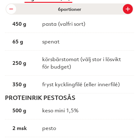
portioner
450 g
pasta (valfri sort)
65 g
spenat
körsbärstomat (välj stor i lösvikt
250 g
för budget)
350 g
fryst kycklingfilé (eller innerfilé)
PROTEINRIK PESTOSÅS
500 g
keso mini 1,5%
2 msk
pesto