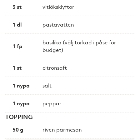
3 st
vitlöksklyftor
1 dl
pastavatten
basilika (välj torkad i påse för
1 fp
budget)
1 st
citronsaft
1 nypa
salt
1 nypa
peppar
TOPPING
50 g
riven parmesan