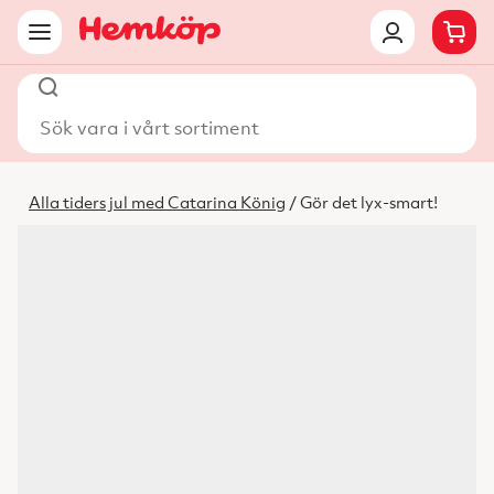
Sök vara i vårt sortiment
Alla tiders jul med Catarina König
/ Gör det lyx-smart!