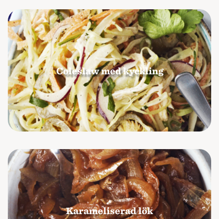
Coleslaw med kyckling
Karameliserad lök