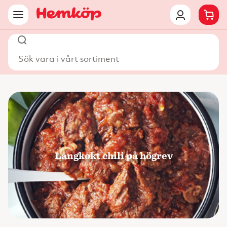
Sök vara i vårt sortiment
Långkokt chili på högrev