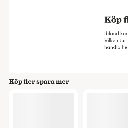
Köp f
Ibland kan
Vilken tur
handla he
Köp fler spara mer