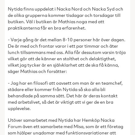
Nytida finns uppdelat i Nacka Nord och Nacka Syd och
de olika grupperna kommer tisdagar och torsdagar till
butiken. Väl i butiken är Mathias noga med att
praktikanterna får en bra erfarenhet.
- Varje gång är det mellan 8-10 personer här över dagen.
De är med och frontar varor i ett par timmar och äter
lunch tillsammans med oss. Alla får dessutom varsin tröja
vilket gör att de känner en stolthet och delaktigthet,
vilket jag tycker är en självklarhet att de ska få känna,
säger Mathias och forsätter:
- Jag har en filosofi att oavsett om man är en teamchef,
städare eller kommer från Nytida så ska alla bli
behandlade på samma sätt. Det här är deras kontakt
med arbetslivet, så det är viktigt att vi ger de en bra
upplevelse.
Utöver samarbetet med Nytida har Hemköp Nacka
Forum även ett samarbete med Misa, som är ett företag
som hjälper ungdomar med funktionsvariationer att