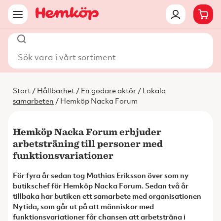
Sök vara i vårt sortiment
Start
/
Hållbarhet
/
En godare aktör
/
Lokala
samarbeten
/ Hemköp Nacka Forum
Hemköp Nacka Forum erbjuder
arbetsträning till personer med
funktionsvariationer
För fyra år sedan tog Mathias Eriksson över som ny
butikschef för Hemköp Nacka Forum. Sedan två år
tillbaka har butiken ett samarbete med organisationen
Nytida, som går ut på att människor med
funktionsvariationer får chansen att arbetsträna i