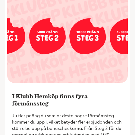
I Klubb Hemköp finns fyra
förmånssteg
Ju fler poäng du samlar desto högre förmånssteg
kommer du upp i, vilket betyder fler erbjudanden och
större belopp på bonuscheckarna. Från Steg 2 får du
personliga erbjudanden erbjudanden med 10%