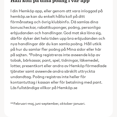
Håll koll på dina poäng i vår app
I din Hemköp app, eller genom att vara inloggad på
hemköp.se kan du enkelt hålla koll på ditt
förmånssteg och övrig klubbinfo. Dä samlas dina
bonuscheckar, rabattkuponger, poäng, personliga
erbjudanden och handlingar. God mat ska löna sig,
därför dyker det hela tiden upp bra erbjudanden och
nya handlingar där du kan samla poäng. Håll utkik
på hur du samlar fler poäng på Mina sidor eller här
på sajten. *Poäng registreras inte avseende köp av
tobak, bärkassar, pant, spel, tidningar, läkemedel,
lotter, presentkort eller andra av Hemköp förmedlade
tjänster samt avseende andra särskilt uttryckta
undandtag. Poäng registras inte heller för
kontantuttag i kassan eller för betalning med pant.
Läs fullständiga villkor på Hemköp.se
**Februari-maj, juni-september, oktober-januari.