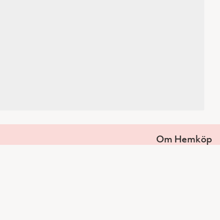
Om Hemköp
Kund hos oss
Kontakta oss