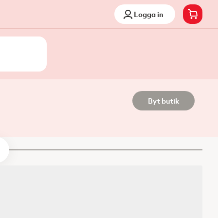
Logga in
Byt butik