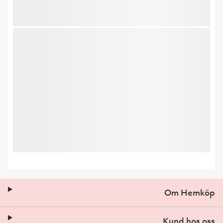
Om Hemköp
Kund hos oss