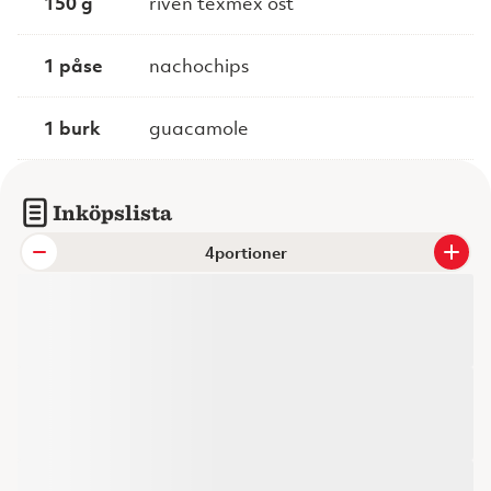
150 g
riven texmex ost
1 påse
nachochips
1 burk
guacamole
Inköpslista
portioner