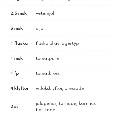
2.5 msk
vetemjöl
3 msk
olja
1 flaska
flaska öl av lagertyp
1 msk
tomatpuré
1 fp
tomatkross
4 klyftor
vitlöksklyftor, pressade
jalapeños, tärnade, kärnhus
2 st
borttaget