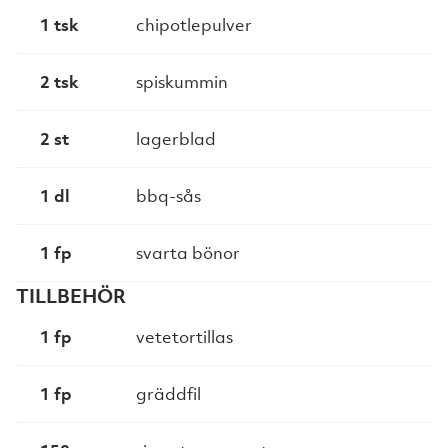
1 tsk
chipotlepulver
2 tsk
spiskummin
2 st
lagerblad
1 dl
bbq-sås
1 fp
svarta bönor
TILLBEHÖR
1 fp
vetetortillas
1 fp
gräddfil