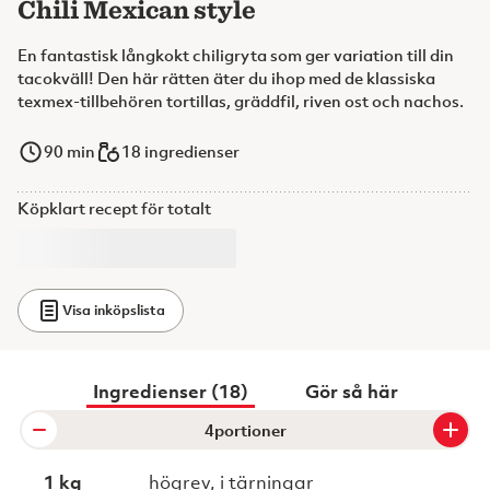
Chili Mexican style
En fantastisk långkokt chiligryta som ger variation till din
tacokväll! Den här rätten äter du ihop med de klassiska
texmex-tillbehören tortillas, gräddfil, riven ost och nachos.
90
min
18 ingredienser
Köpklart recept för totalt
Visa inköpslista
Ingredienser (18)
Gör så här
portioner
1 kg
högrev, i tärningar