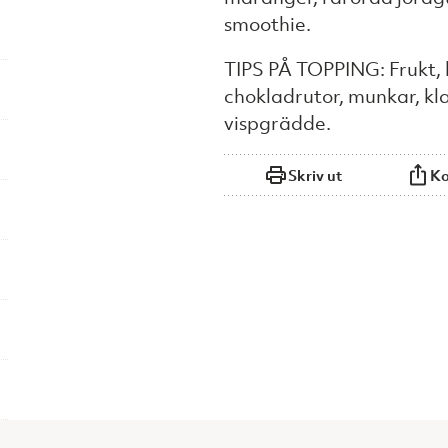
smoothie.
TIPS PÅ TOPPING: Frukt, k
chokladrutor, munkar, kl
vispgrädde.
Skriv ut
Ko