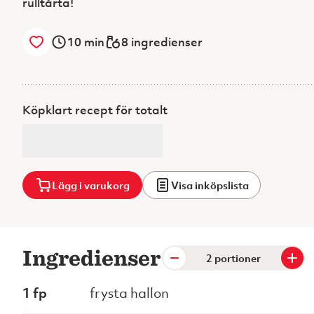
rulltårta!
10
min
8 ingredienser
Köpklart recept för totalt
Lägg i varukorg
Visa inköpslista
Ingredienser
portioner
1 fp
frysta hallon