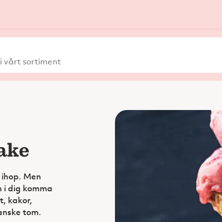
 vårt sortiment
ake
å ihop. Men
n i dig komma
, kakor,
kanske tom.