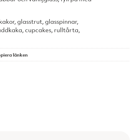
akor, glasstrut, glasspinnar,
addkaka, cupcakes, rulltårta,
piera länken