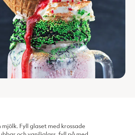
 mjölk. Fyll glaset med krossade
bbar och vaniljglass, fyll på med