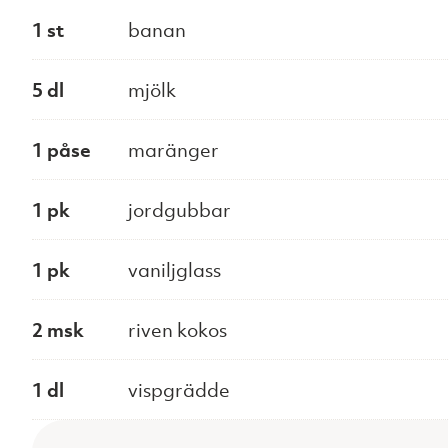
1 st
banan
5 dl
mjölk
1 påse
maränger
1 pk
jordgubbar
1 pk
vaniljglass
2 msk
riven kokos
1 dl
vispgrädde