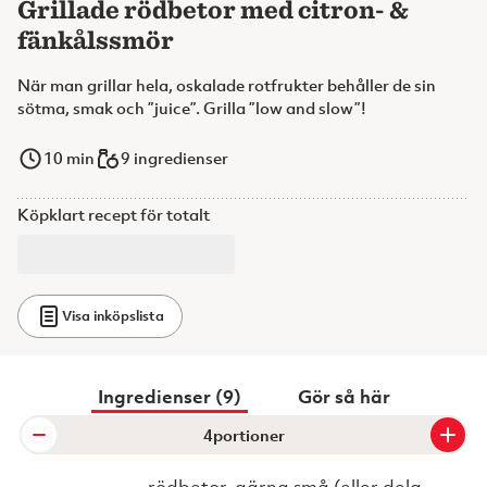
Grillade rödbetor med citron- &
fänkålssmör
När man grillar hela, oskalade rotfrukter behåller de sin
sötma, smak och ”juice”. Grilla ”low and slow”!
10
min
9 ingredienser
Köpklart recept för totalt
Visa inköpslista
Ingredienser (9)
Gör så här
portioner
rödbetor, gärna små (eller dela