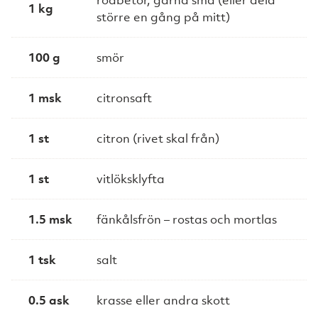
1 kg
större en gång på mitt)
100 g
smör
1 msk
citronsaft
1 st
citron (rivet skal från)
1 st
vitlöksklyfta
1.5 msk
fänkålsfrön – rostas och mortlas
1 tsk
salt
0.5 ask
krasse eller andra skott