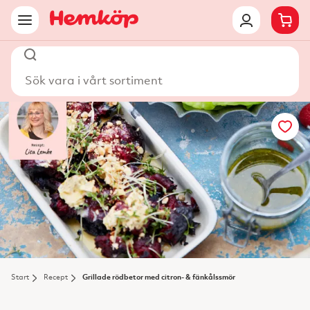
Sök vara i vårt sortiment
Start
Recept
Grillade rödbetor med citron- & fänkålssmör