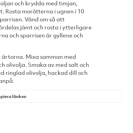
ivoljan och krydda med timjan,
t. Rosta morötterna i ugnen i 10
parrisen. Vänd om så att
ördelas jämt och rosta i ytterligare
erna och sparrisen är gyllene och
 ärtorna. Mixa samman med
 och olivolja. Smaka av med salt och
d ringlad olivolja, hackad dill och
anpå.
piera länken