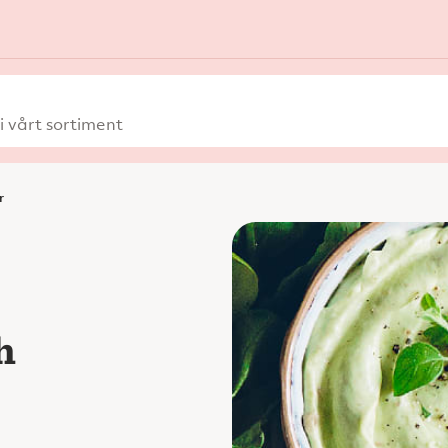
 vårt sortiment
r
h