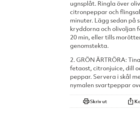
ugnsplåt. Ringla över ol
citronpeppar och flingsal
minuter. Lägg sedan på s
kryddorna och olivoljan f
20 min, eller tills morött
genomstekta.
2. GRÖN ÄRTRÖRA: Tina
fetaost, citronjuice, dill
peppar. Servera i skål me
nymalen svartpeppar ov
Skriv ut
Ko