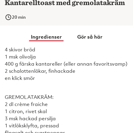
Kantarelltoast med gremolatakräm
20
min
Ingredienser
Gör så här
4 skivor bröd
1 msk olivolja
400 g färska kantareller (eller annan favoritsvamp)
2 schalottenlökar, finhackade
en klick smör
GREMOLATAKRÄM:
2 dl crème fraiche
1 citron, rivet skal
3 msk hackad persilja
1 vitlöksklyfta, pressad
flingsalt och svartpeppar