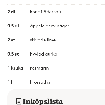
2 dl
konc flädersaft
0.5 dl
äppelcidervinäger
2 st
skivade lime
0.5 st
hyvlad gurka
1 kruka
rosmarin
1 l
krossad is
Inköpslista