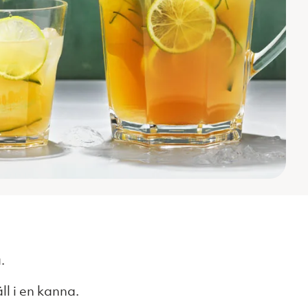
.
ll i en kanna.