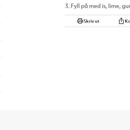
3. Fyll på med is, lime, g
Skriv ut
Ko