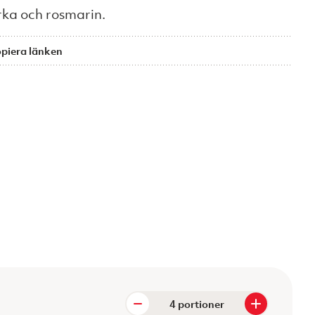
urka och rosmarin.
piera länken
portioner