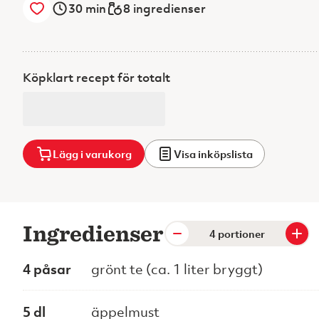
30
min
8 ingredienser
Köpklart recept för totalt
Lägg i varukorg
Visa inköpslista
Ingredienser
portioner
4 påsar
grönt te (ca. 1 liter bryggt)
5 dl
äppelmust