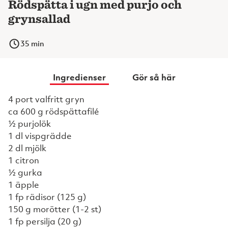
Rödspätta i ugn med purjo och
grynsallad
35
min
Ingredienser
Gör så här
4 port valfritt gryn
ca 600 g rödspättafilé
½ purjolök
1 dl vispgrädde
2 dl mjölk
1 citron
½ gurka
1 äpple
1 fp rädisor (125 g)
150 g morötter (1-2 st)
1 fp persilja (20 g)