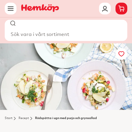
Sök vara i vårt sortiment
Start
Recept
Rödspätta i ugn med purjo och grynsallad