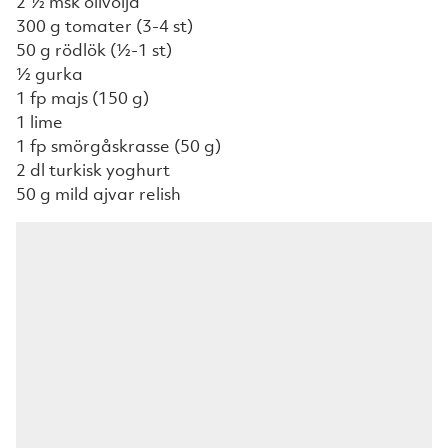
2 ½ msk olivolja
300 g tomater (3-4 st)
50 g rödlök (½-1 st)
½ gurka
1 fp majs (150 g)
1 lime
1 fp smörgåskrasse (50 g)
2 dl turkisk yoghurt
50 g mild ajvar relish