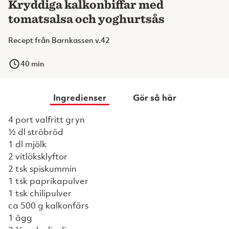
Kryddiga kalkonbiffar med
tomatsalsa och yoghurtsås
Recept från Barnkassen v.42
40
min
Ingredienser
Gör så här
4 port valfritt gryn
½ dl ströbröd
1 dl mjölk
2 vitlöksklyftor
2 tsk spiskummin
1 tsk paprikapulver
1 tsk chilipulver
ca 500 g kalkonfärs
1 ägg