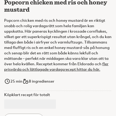
Popcorn chicken med ris och honey
mustard
Popcorn chicken med ris och honey mustard är en riktigt
snabb och rolig vardagsrätt som hela familjen kan
uppskatta. Här paneras kycklingen i krossade cornflakes,
vilket ger ett superkrispigt resultat utan krångel, och du kan
tillaga den både i airfryer och varmluftsugn. Tillsammans
med fluffigt ris och en enkel honey mustard‑sås på honung
och senap blir det en rätt som både känns lekfull och
mättande – perfekt när middagen ska vara klar utan att ta
över hela kvällen. Receptet kommer från Eldorado och
fler
prisvärda och lättlagade vardagsrecept hittar du här.
25
min
8 ingredienser
Köpklart recept för totalt