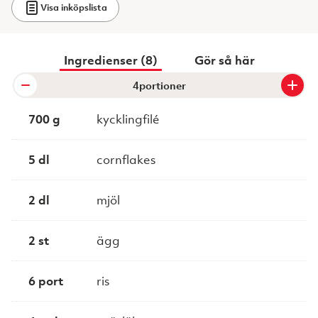
Visa inköpslista
Ingredienser (8)
Gör så här
portioner
700 g
kycklingfilé
5 dl
cornflakes
2 dl
mjöl
2 st
ägg
6 port
ris