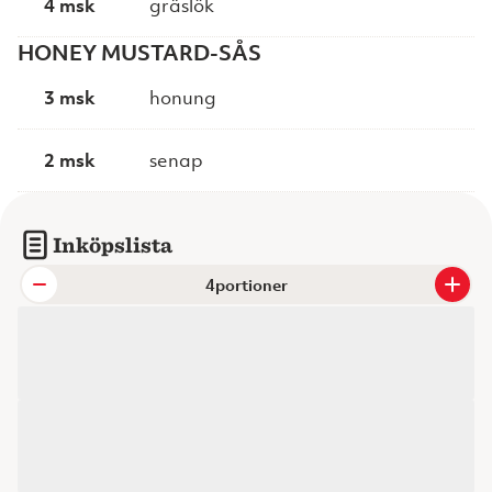
4 msk
gräslök
HONEY MUSTARD-SÅS
3 msk
honung
2 msk
senap
Inköpslista
portioner