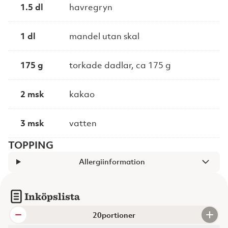
1.5 dl
havregryn
1 dl
mandel utan skal
175 g
torkade dadlar, ca 175 g
2 msk
kakao
3 msk
vatten
TOPPING
Allergiinformation
Inköpslista
portioner