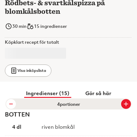
Rödbets- & svartkålspizza på
blomkålsbotten
30
min
15 ingredienser
Köpklart recept för totalt
Visa inköpslista
Ingredienser (15)
Gör så här
portioner
BOTTEN
4 dl
riven blomkål