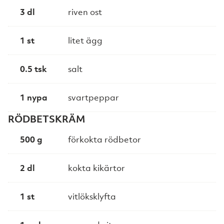
3 dl
riven ost
1 st
litet ägg
0.5 tsk
salt
1 nypa
svartpeppar
RÖDBETSKRÄM
500 g
förkokta rödbetor
2 dl
kokta kikärtor
1 st
vitlöksklyfta