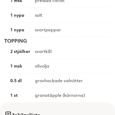
1 msk
pressad citron
1 nypa
salt
1 nypa
svartpeppar
TOPPING
2 stjälkar
svartkål
1 msk
olivolja
0.5 dl
grovhackade valnötter
1 st
granatäpple (kärnorna)
Inköpslista