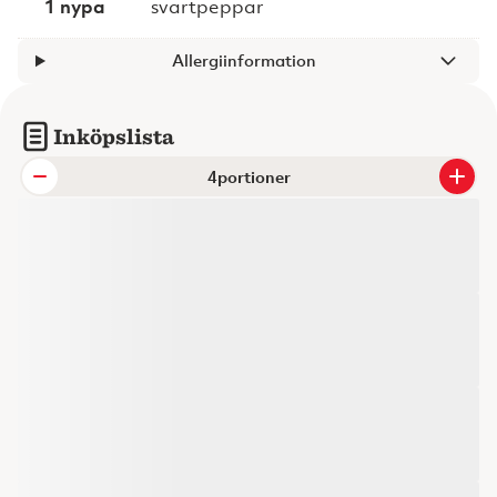
1 nypa
svartpeppar
Allergiinformation
Inköpslista
portioner