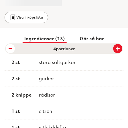
Visa inköpslista
Ingredienser (13)
Gör så här
portioner
2 st
stora saltgurkor
2 st
gurkor
2 knippe
rädisor
1 st
citron
1 st
vitlöksklyfta