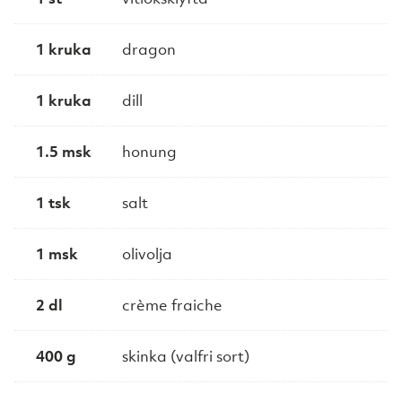
1 kruka
dragon
1 kruka
dill
1.5 msk
honung
1 tsk
salt
1 msk
olivolja
2 dl
crème fraiche
400 g
skinka (valfri sort)