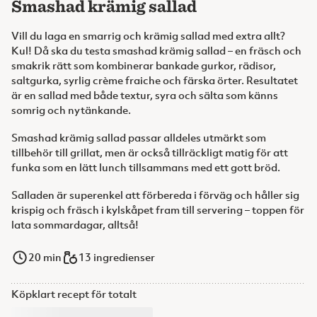
Smashad krämig sallad
Vill du laga en smarrig och krämig sallad med extra allt?
Kul! Då ska du testa smashad krämig sallad – en fräsch och
smakrik rätt som kombinerar bankade gurkor, rädisor,
saltgurka, syrlig crème fraiche och färska örter. Resultatet
är en sallad med både textur, syra och sälta som känns
somrig och nytänkande.
Smashad krämig sallad passar alldeles utmärkt som
tillbehör till grillat, men är också tillräckligt matig för att
funka som en lätt lunch tillsammans med ett gott bröd.
Salladen är superenkel att förbereda i förväg och håller sig
krispig och fräsch i kylskåpet fram till servering – toppen för
lata sommardagar, alltså!
20
min
13 ingredienser
Köpklart recept för totalt