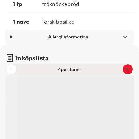
1 fp
fröknäckebröd
1 näve
färsk basilika
Allergiinformation
Inköpslista
portioner