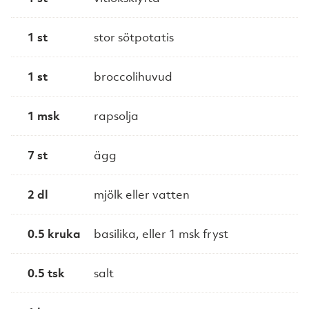
1 st
stor sötpotatis
1 st
broccolihuvud
1 msk
rapsolja
7 st
ägg
2 dl
mjölk eller vatten
0.5 kruka
basilika, eller 1 msk fryst
0.5 tsk
salt