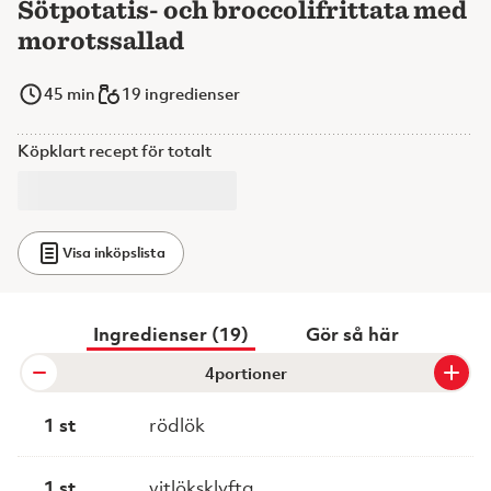
Sötpotatis- och broccolifrittata med
morotssallad
45
min
19 ingredienser
Köpklart recept för totalt
Visa inköpslista
Ingredienser (19)
Gör så här
portioner
1 st
rödlök
1 st
vitlöksklyfta