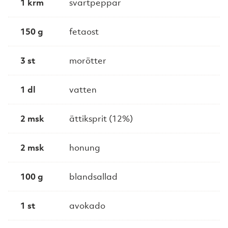
1 krm
svartpeppar
150 g
fetaost
3 st
morötter
1 dl
vatten
2 msk
ättiksprit (12%)
2 msk
honung
100 g
blandsallad
1 st
avokado