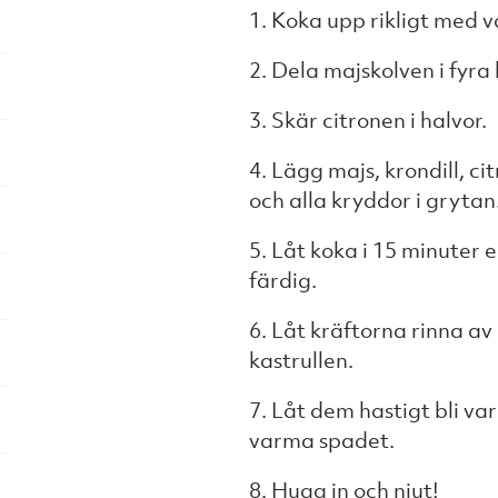
1. Koka upp rikligt med va
2. Dela majskolven i fyra 
3. Skär citronen i halvor.
4. Lägg majs, krondill, citr
och alla kryddor i grytan
5. Låt koka i 15 minuter e
färdig.
6. Låt kräftorna rinna a
kastrullen.
7. Låt dem hastigt bli va
varma spadet.
8. Hugg in och njut!