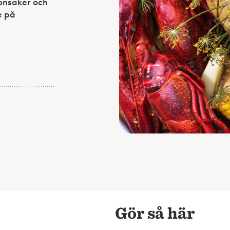
önsaker och
e på
Gör så här