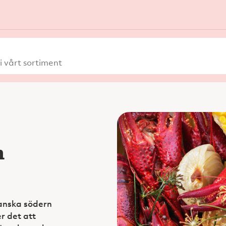
 vårt sortiment
n
anska södern
r det att