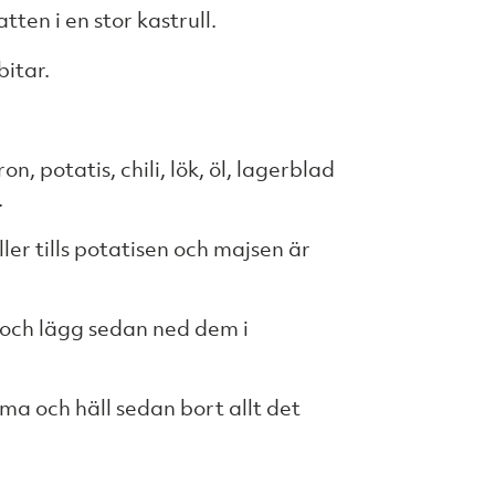
tten i en stor kastrull.
bitar.
on, potatis, chili, lök, öl, lagerblad
.
ller tills potatisen och majsen är
v och lägg sedan ned dem i
rma och häll sedan bort allt det