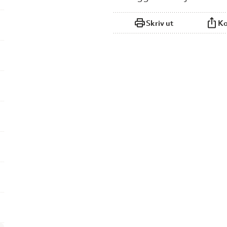
Skriv ut
Ko