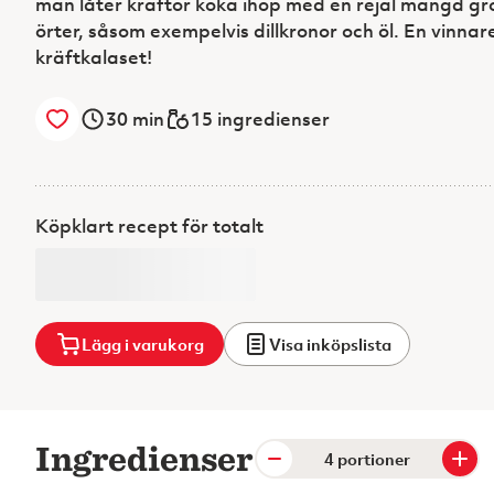
man låter kräftor koka ihop med en rejäl mängd gr
örter, såsom exempelvis dillkronor och öl. En vinnar
kräftkalaset!
30
min
15 ingredienser
Köpklart recept för totalt
Lägg i varukorg
Visa inköpslista
Ingredienser
portioner