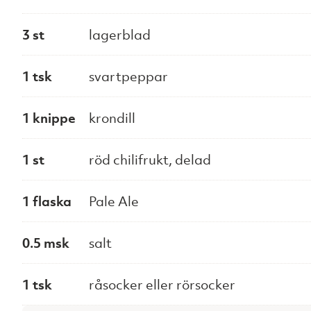
3 st
lagerblad
1 tsk
svartpeppar
1 knippe
krondill
1 st
röd chilifrukt, delad
1 flaska
Pale Ale
0.5 msk
salt
1 tsk
råsocker eller rörsocker