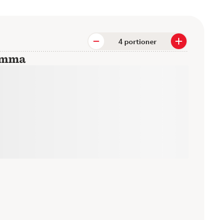
portioner
hemma