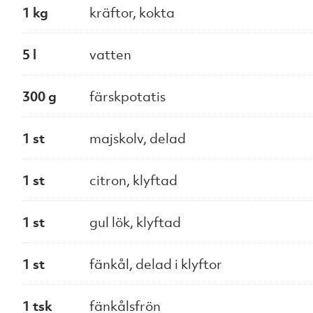
1 kg
kräftor, kokta
5 l
vatten
300 g
färskpotatis
1 st
majskolv, delad
1 st
citron, klyftad
1 st
gul lök, klyftad
1 st
fänkål, delad i klyftor
1 tsk
fänkålsfrön