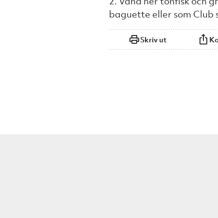
2. Vänd ner tonfisk och g
baguette eller som Club 
Skriv ut
Ko