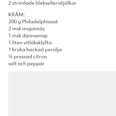
2 strimlade blekselleristjälkar
KRÄM:
200 g Philadelphiaost
2 msk majonnäs
1 msk dijonsenap
1 liten vitlöksklyfta
1 kruka hackad persilja
½ pressad citron
salt och peppar