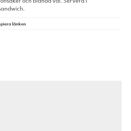
rönsaker och blanda väl. Servera i
sandwich.
piera länken