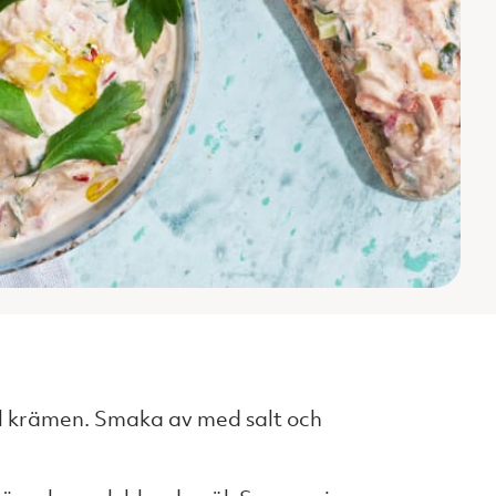
ll krämen. Smaka av med salt och