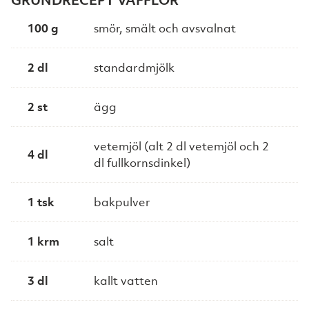
100 g
smör, smält och avsvalnat
2 dl
standardmjölk
2 st
ägg
vetemjöl (alt 2 dl vetemjöl och 2
4 dl
dl fullkornsdinkel)
1 tsk
bakpulver
1 krm
salt
3 dl
kallt vatten