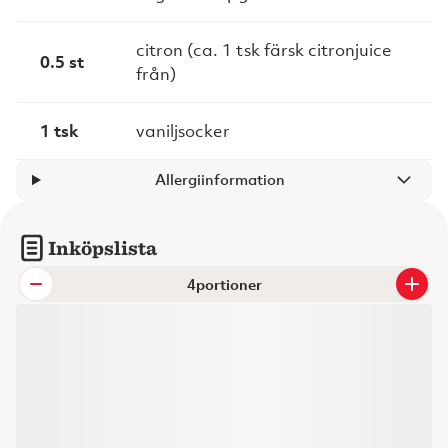
citron (ca. 1 tsk färsk citronjuice
0.5 st
från)
1 tsk
vaniljsocker
Allergiinformation
Inköpslista
portioner