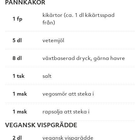
PANNKAKOR
kikärtor (ca. 1 dl kikärtsspad
1 fp
från)
5 dl
vetemjöl
8 dl
växtbaserad dryck, gärna havre
1 tsk
salt
1 msk
vegosmör att steka i
1 msk
rapsolja att steka i
VEGANSK VISPGRÄDDE
2 dl
vegansk vispgrädde