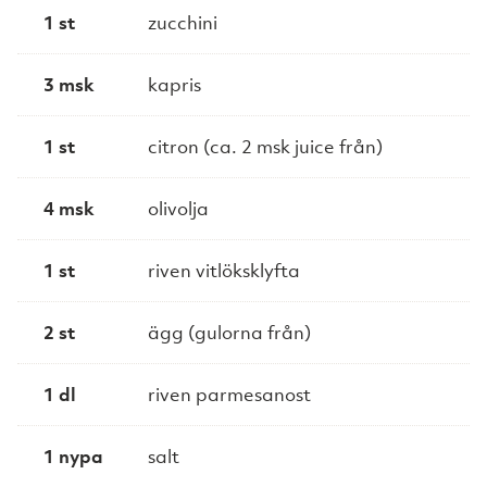
1 st
zucchini
3 msk
kapris
1 st
citron (ca. 2 msk juice från)
4 msk
olivolja
1 st
riven vitlöksklyfta
2 st
ägg (gulorna från)
1 dl
riven parmesanost
1 nypa
salt