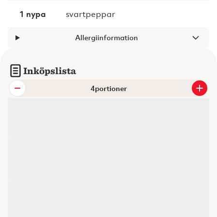
1 nypa
svartpeppar
Allergiinformation
Inköpslista
portioner