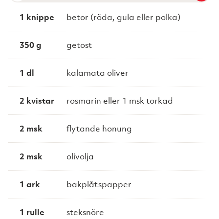
1 knippe
betor (röda, gula eller polka)
350 g
getost
1 dl
kalamata oliver
2 kvistar
rosmarin eller 1 msk torkad
2 msk
flytande honung
2 msk
olivolja
1 ark
bakplåtspapper
1 rulle
steksnöre