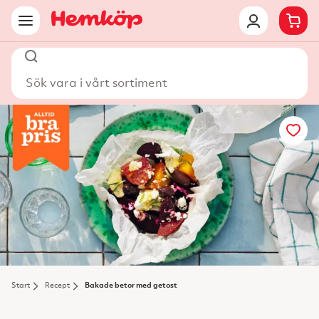
Sök vara i vårt sortiment
Start
Recept
Bakade betor med getost