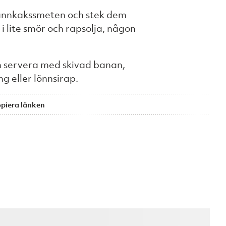
annkakssmeten och stek dem
i lite smör och rapsolja, någon
h servera med skivad banan,
g eller lönnsirap.
piera länken