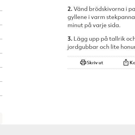
2.
Vänd brödskivorna i p
gyllene i varm stekpanna 
minut på varje sida.
3.
Lägg upp på tallrik oc
jordgubbar och lite honun
Skriv ut
Ko