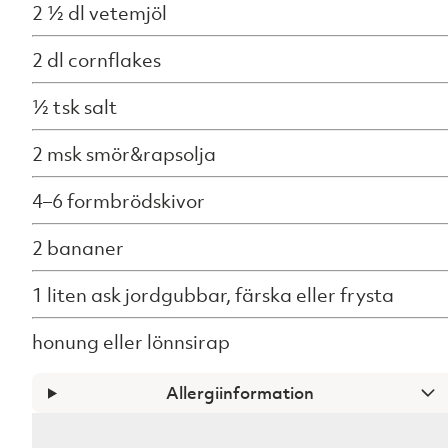
2 ½ dl vetemjöl
2 dl cornflakes
½ tsk salt
2 msk smör&rapsolja
4–6 formbrödskivor
2 bananer
1 liten ask jordgubbar, färska eller frysta
honung eller lönnsirap
Allergiinformation