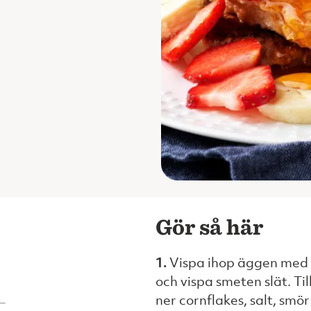
Gör så här
1.
Vispa ihop äggen med hä
och vispa smeten slät. Ti
ner cornflakes, salt, smör