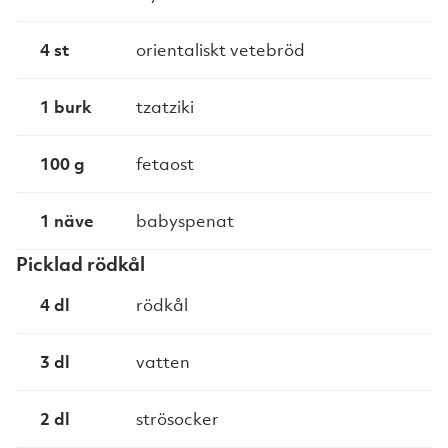
4 st
orientaliskt vetebröd
1 burk
tzatziki
100 g
fetaost
1 näve
babyspenat
Picklad rödkål
4 dl
rödkål
3 dl
vatten
2 dl
strösocker