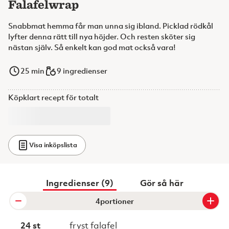
Falafelwrap
Snabbmat hemma får man unna sig ibland. Picklad rödkål
lyfter denna rätt till nya höjder. Och resten sköter sig
nästan själv. Så enkelt kan god mat också vara!
25
min
9 ingredienser
Köpklart recept för totalt
Visa inköpslista
Ingredienser (9)
Gör så här
portioner
24 st
fryst falafel