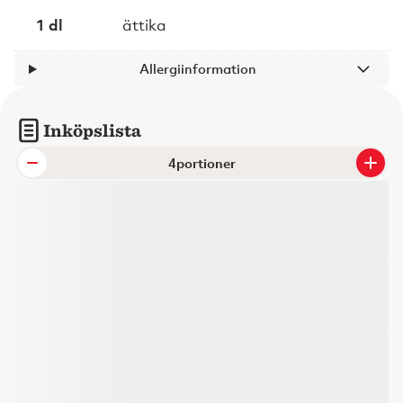
1 dl
ättika
Allergiinformation
Inköpslista
portioner