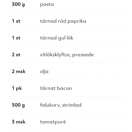
300 g
pasta
1 st
tärnad röd paprika
1 st
tärnad gul lök
2 st
vitlöksklyftor, pressade
2 msk
olja
1 pk
tärnat bacon
500 g
falukorv, strimlad
3 msk
tomatpuré