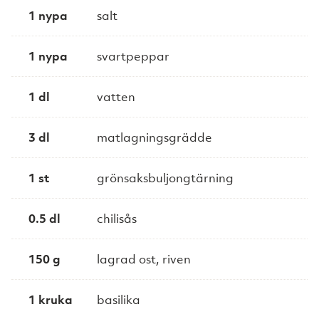
1 nypa
salt
1 nypa
svartpeppar
1 dl
vatten
3 dl
matlagningsgrädde
1 st
grönsaksbuljongtärning
0.5 dl
chilisås
150 g
lagrad ost, riven
1 kruka
basilika