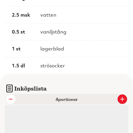
2.5 msk
vatten
0.5 st
vaniljstång
1 st
lagerblad
1.5 dl
strösocker
Inköpslista
portioner