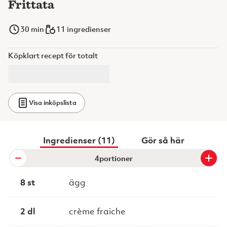
Frittata
30
min
11 ingredienser
Köpklart recept för totalt
Visa inköpslista
Ingredienser (11)
Gör så här
portioner
8 st
ägg
2 dl
crème fraiche