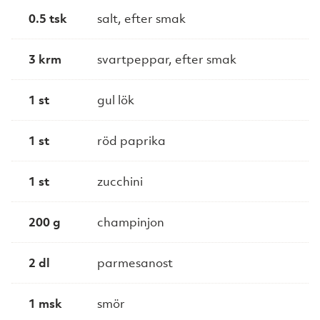
0.5 tsk
salt, efter smak
3 krm
svartpeppar, efter smak
1 st
gul lök
1 st
röd paprika
1 st
zucchini
200 g
champinjon
2 dl
parmesanost
1 msk
smör