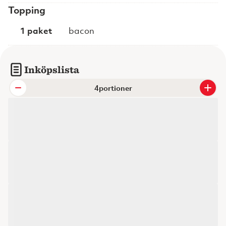
Topping
1 paket
bacon
Inköpslista
portioner