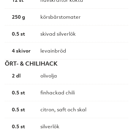
250 g
körsbärstomater
0.5 st
skivad silverlök
4 skivor
levainbröd
ÖRT- & CHILIHACK
2 dl
olivolja
0.5 st
finhackad chili
0.5 st
citron, saft och skal
0.5 st
silverlök