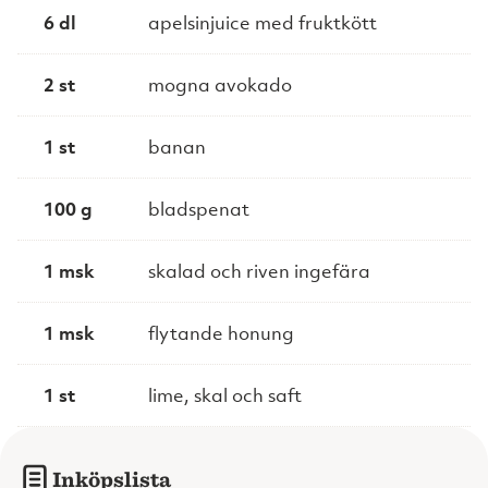
6 dl
apelsinjuice med fruktkött
2 st
mogna avokado
1 st
banan
100 g
bladspenat
1 msk
skalad och riven ingefära
1 msk
flytande honung
1 st
lime, skal och saft
Inköpslista