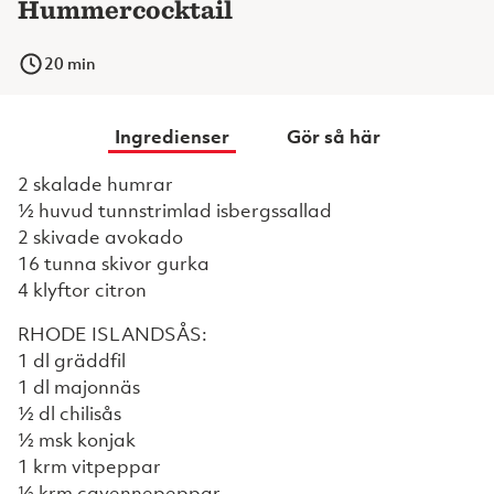
Hummercocktail
20
min
Ingredienser
Gör så här
2 skalade humrar
½ huvud tunnstrimlad isbergssallad
2 skivade avokado
16 tunna skivor gurka
4 klyftor citron
RHODE ISLANDSÅS:
1 dl gräddfil
1 dl majonnäs
½ dl chilisås
½ msk konjak
1 krm vitpeppar
½ krm cayennepeppar