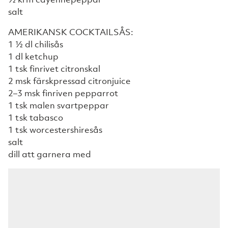
salt
AMERIKANSK COCKTAILSÅS:
1 ½ dl chilisås
1 dl ketchup
1 tsk finrivet citronskal
2 msk färskpressad citronjuice
2–3 msk finriven pepparrot
1 tsk malen svartpeppar
1 tsk tabasco
1 tsk worcestershiresås
salt
dill att garnera med