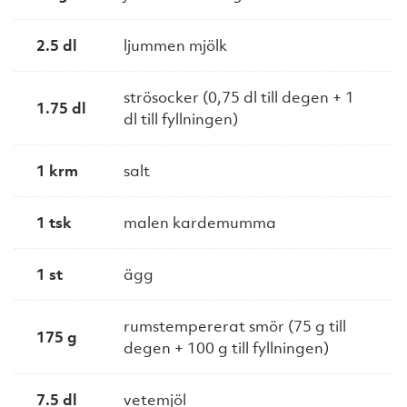
2.5 dl
ljummen mjölk
strösocker (0,75 dl till degen + 1
1.75 dl
dl till fyllningen)
1 krm
salt
1 tsk
malen kardemumma
1 st
ägg
rumstempererat smör (75 g till
175 g
degen + 100 g till fyllningen)
7.5 dl
vetemjöl