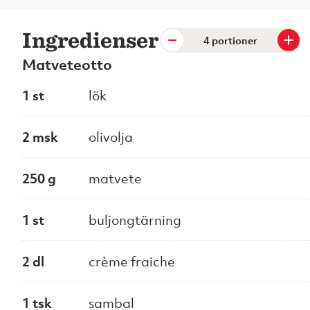
Ingredienser
portioner
Matveteotto
1 st
lök
2 msk
olivolja
250 g
matvete
1 st
buljongtärning
2 dl
crème fraiche
1 tsk
sambal