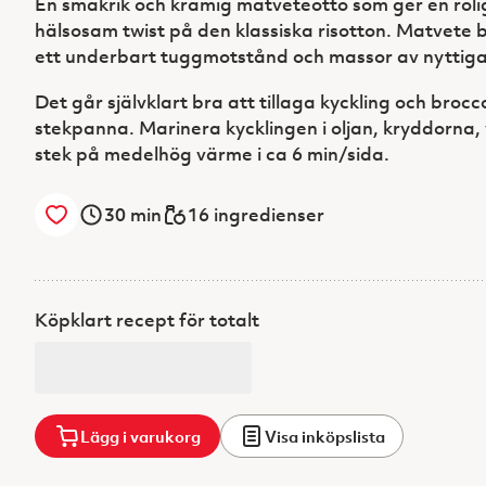
En smakrik och krämig matveteotto som ger en roli
hälsosam twist på den klassiska risotton. Matvete 
ett underbart tuggmotstånd och massor av nyttiga 
Det går självklart bra att tillaga kyckling och broccol
stekpanna. Marinera kycklingen i oljan, kryddorna, 
stek på medelhög värme i ca 6 min/sida.
30
min
16 ingredienser
Köpklart recept för totalt
Lägg i varukorg
Visa inköpslista