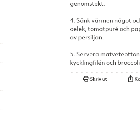
genomstekt.
4. Sänk värmen något och
oelek, tomatpuré och pap
av persiljan.
5. Servera matveteotto
kycklingfilén och broccoli
Skriv ut
Ko