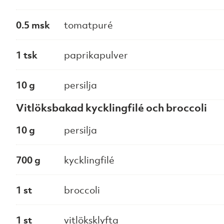
0.5 msk
tomatpuré
1 tsk
paprikapulver
10 g
persilja
Vitlöksbakad kycklingfilé och broccoli
10 g
persilja
700 g
kycklingfilé
1 st
broccoli
1 st
vitlöksklyfta