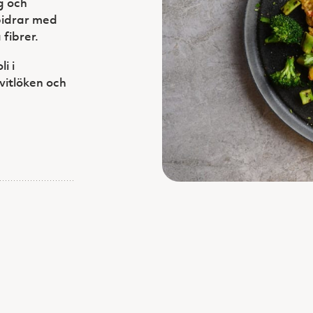
g och
bidrar med
fibrer.
i i
vitlöken och