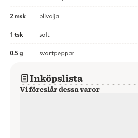
2 msk
olivolja
1 tsk
salt
0.5 g
svartpeppar
Inköpslista
Vi föreslår dessa varor