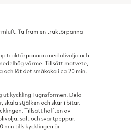
rmluft. Ta fram en traktörpanna
upp traktörpannan med olivolja och
 medelhög värme. Tillsätt matvete,
g och låt det småkoka i ca 20 min.
gg ut kyckling i ugnsformen. Dela
, skala stjälken och skär i bitar.
klingen. Tillsätt hälften av
 olivolja, salt och svartpeppar.
0 min tills kycklingen är