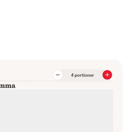
portioner
hemma