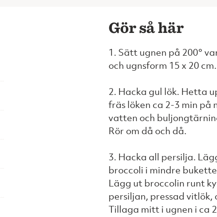
Gör så här
1. Sätt ugnen på 200° va
och ugnsform 15 x 20 cm.
2. Hacka gul lök. Hetta 
fräs löken ca 2-3 min på
vatten och buljongtärnin
Rör om då och då.
3. Hacka all persilja. Lä
broccoli i mindre buketter
Lägg ut broccolin runt kyc
persiljan, pressad vitlök,
Tillaga mitt i ugnen i ca 2