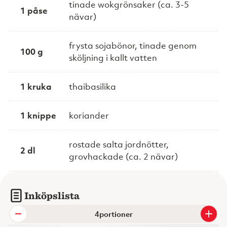
tinade wokgrönsaker (ca. 3-5
1 påse
nävar)
frysta sojabönor, tinade genom
100 g
sköljning i kallt vatten
1 kruka
thaibasilika
1 knippe
koriander
rostade salta jordnötter,
2 dl
grovhackade (ca. 2 nävar)
Inköpslista
portioner