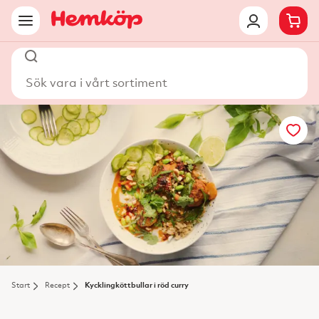
Sök vara i vårt sortiment
Start
Recept
Kycklingköttbullar i röd curry