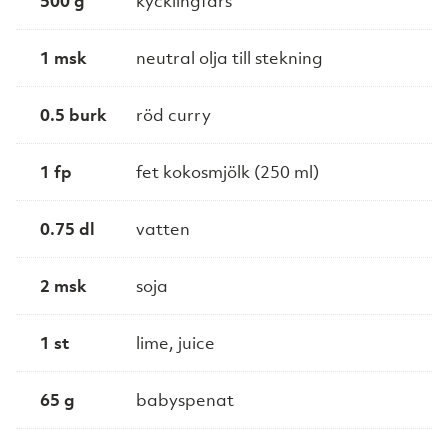
500 g
kycklingfärs
1 msk
neutral olja till stekning
0.5 burk
röd curry
1 fp
fet kokosmjölk (250 ml)
0.75 dl
vatten
2 msk
soja
1 st
lime, juice
65 g
babyspenat