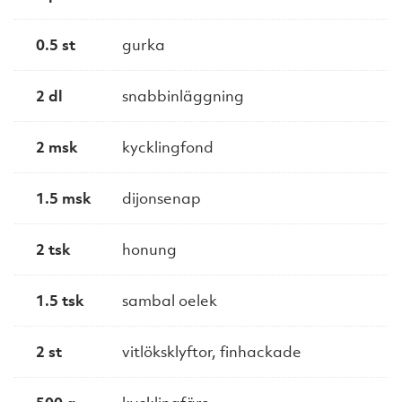
0.5 st
gurka
2 dl
snabbinläggning
2 msk
kycklingfond
1.5 msk
dijonsenap
2 tsk
honung
1.5 tsk
sambal oelek
2 st
vitlöksklyftor, finhackade