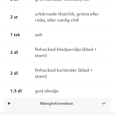
urkärnade thaichili, gröna eller
2 st
röda, eller vanlig chili
1 tsk
salt
finhackad bladpersilja (blad +
2 dl
stam)
finhackad koriander (blad +
2 dl
stam)
1.5 dl
god olivolja
Allergiinformation