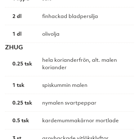
2 dl
finhackad bladpersilja
1 dl
olivolja
ZHUG
hela korianderfrön, alt. malen
0.25 tsk
koriander
1 tsk
spiskummin malen
0.25 tsk
nymalen svartpeppar
0.5 tsk
kardemummakärnor mortlade
3 st
grovhackade vitlöksklyftor