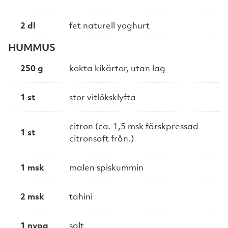
2 dl
fet naturell yoghurt
HUMMUS
250 g
kokta kikärtor, utan lag
1 st
stor vitlöksklyfta
citron (ca. 1,5 msk färskpressad
1 st
citronsaft från.)
1 msk
malen spiskummin
2 msk
tahini
1 nypa
salt