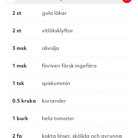
2 st
gula lökar
2 st
vitlöksklyftor
3 msk
olivolja
1 msk
finriven färsk ingefära
1 tsk
spiskummin
0.5 kruka
koriander
1 burk
hela tomater
2 fp
kokta linser, sköljda och avrunna