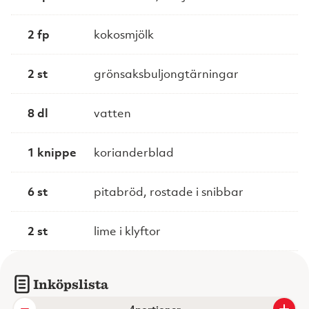
2 fp
kokosmjölk
2 st
grönsaksbuljongtärningar
8 dl
vatten
1 knippe
korianderblad
6 st
pitabröd, rostade i snibbar
2 st
lime i klyftor
Inköpslista
portioner