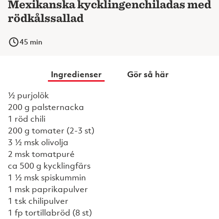
Mexikanska kycklingenchiladas med
rödkålssallad
45
min
Ingredienser
Gör så här
½ purjolök
200 g palsternacka
1 röd chili
200 g tomater (2-3 st)
3 ½ msk olivolja
2 msk tomatpuré
ca 500 g kycklingfärs
1 ½ msk spiskummin
1 msk paprikapulver
1 tsk chilipulver
1 fp tortillabröd (8 st)