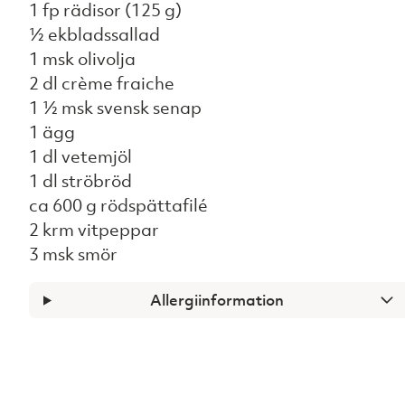
1 fp rädisor (125 g)
½ ekbladssallad
1 msk olivolja
2 dl crème fraiche
1 ½ msk svensk senap
1 ägg
1 dl vetemjöl
1 dl ströbröd
ca 600 g rödspättafilé
2 krm vitpeppar
3 msk smör
Allergiinformation