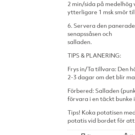
2 min/sida på medelhög v
ytterligare 1 msk smör ti
6. Servera den panerade
senapssåsen och
salladen.
TIPS & PLANERING:
Frys in/Ta tillvara: Den 
2-3 dagar om det blir ma
Förbered: Salladen (punkt
förvara i en täckt bunke i
Tips! Koka potatisen med 
potatis vid bordet för att