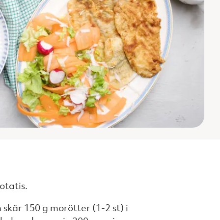
otatis.
h skär 150 g morötter (1-2 st) i