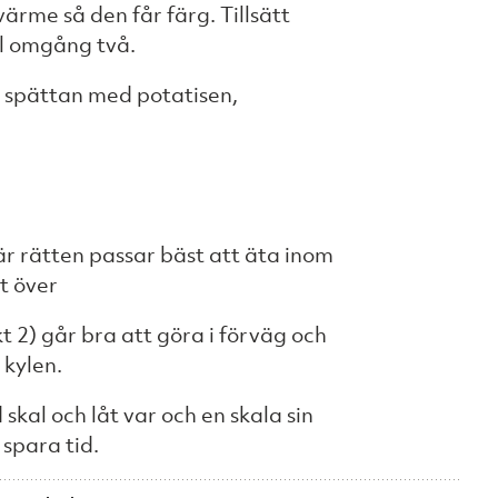
ärme så den får färg. Tillsätt
ll omgång två.
 spättan med potatisen,
här rätten passar bäst att äta inom
t över
 2) går bra att göra i förväg och
 kylen.
skal och låt var och en skala sin
 spara tid.