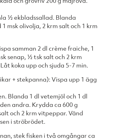
kala och grovriv 200 g majrova.
imla ½ ekbladssallad. Blanda
1 msk olivolja, 2 krm salt och 1 krm
Vispa samman 2 dl crème fraiche, 1
sk senap, ½ tsk salt och 2 krm
 Låt koka upp och sjuda 5-7 min.
rikar + stekpanna): Vispa upp 1 ägg
en. Blanda 1 dl vetemjöl och 1 dl
i den andra. Krydda ca 600 g
salt och 2 krm vitpeppar. Vänd
 sen i ströbrödet.
nan, stek fisken i två omgångar ca