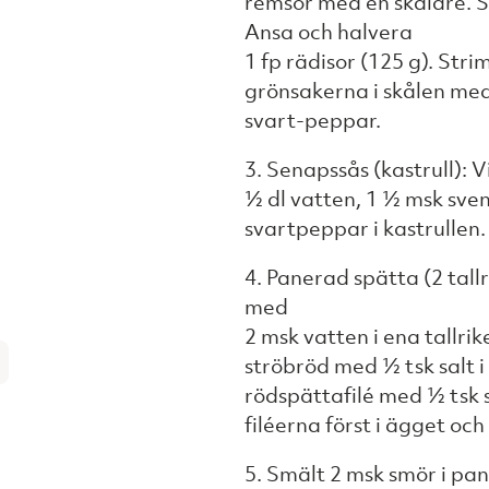
remsor med en skalare. S
Ansa och halvera
1 fp rädisor (125 g). Str
grönsakerna i skålen med 
svart-peppar.
3. Senapssås (kastrull): 
½ dl vatten, 1 ½ msk sven
svartpeppar i kastrullen.
4. Panerad spätta (2 tall
med
2 msk vatten i ena tallrik
ströbröd med ½ tsk salt 
rödspättafilé med ½ tsk 
filéerna först i ägget och
5. Smält 2 msk smör i pan