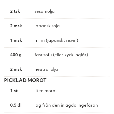
2 tsk
sesamolja
2 msk
japansk soja
1 msk
mirin (japanskt risvin)
400 g
fast tofu (eller kycklinglår)
2 msk
neutral olja
PICKLAD MOROT
1 st
liten morot
0.5 dl
lag från den inlagda ingefäran