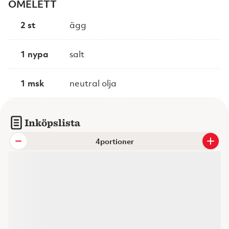
OMELETT
2 st
ägg
1 nypa
salt
1 msk
neutral olja
Inköpslista
portioner