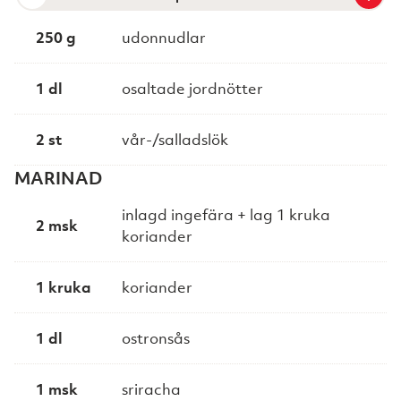
250 g
udonnudlar
1 dl
osaltade jordnötter
2 st
vår-/salladslök
MARINAD
inlagd ingefära + lag 1 kruka
2 msk
koriander
1 kruka
koriander
1 dl
ostronsås
1 msk
sriracha