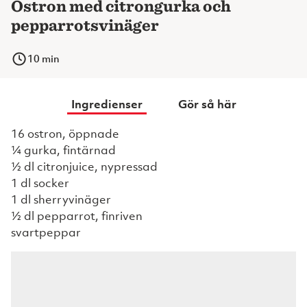
Ostron med citrongurka och
pepparrotsvinäger
10
min
Ingredienser
Gör så här
16 ostron, öppnade
¼ gurka, fintärnad
½ dl citronjuice, nypressad
1 dl socker
1 dl sherryvinäger
½ dl pepparrot, finriven
svartpeppar