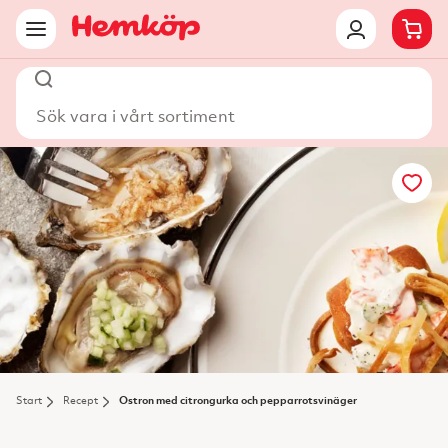
Sök vara i vårt sortiment
Start
Recept
Ostron med citrongurka och pepparrotsvinäger