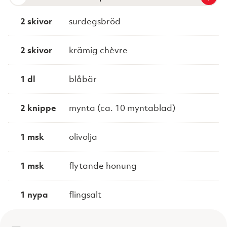
2 skivor
surdegsbröd
2 skivor
krämig chèvre
1 dl
blåbär
2 knippe
mynta (ca. 10 myntablad)
1 msk
olivolja
1 msk
flytande honung
1 nypa
flingsalt