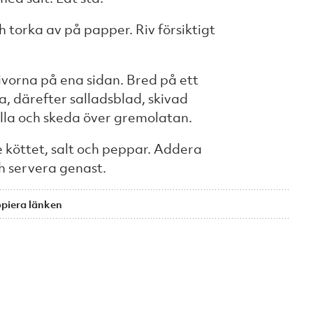
h torka av på papper. Riv försiktigt
kivorna på ena sidan. Bred på ett
, därefter salladsblad, skivad
ella och skeda över gremolatan.
 köttet, salt och peppar. Addera
h servera genast.
piera länken