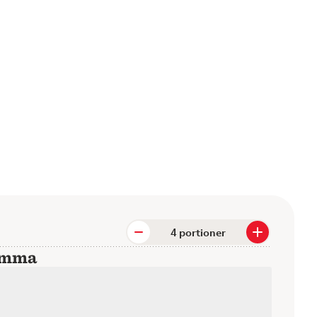
portioner
hemma