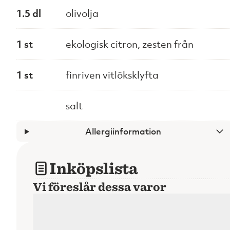
1.5 dl
olivolja
1 st
ekologisk citron, zesten från
1 st
finriven vitlöksklyfta
salt
Allergiinformation
Inköpslista
Vi föreslår dessa varor