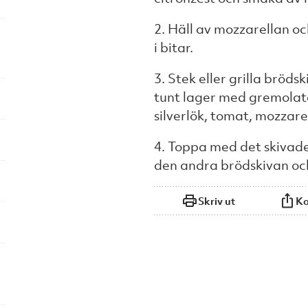
2. Häll av mozzarellan oc
i bitar.
3. Stek eller grilla bröds
tunt lager med gremolata
silverlök, tomat, mozzar
4. Toppa med det skivade
den andra brödskivan oc
Skriv ut
Ko