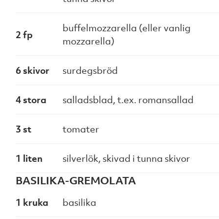
buffelmozzarella (eller vanlig
2 fp
mozzarella)
6 skivor
surdegsbröd
4 stora
salladsblad, t.ex. romansallad
3 st
tomater
1 liten
silverlök, skivad i tunna skivor
BASILIKA-GREMOLATA
1 kruka
basilika