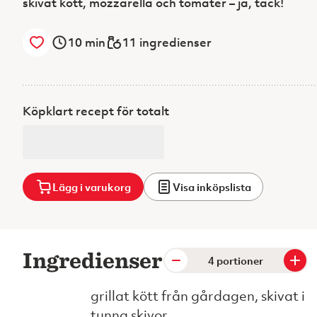
skivat kött, mozzarella och tomater – ja, tack!
10
min
11 ingredienser
Köpklart recept för totalt
Lägg i varukorg
Visa inköpslista
Ingredienser
portioner
grillat kött från gårdagen, skivat i
tunna skivor