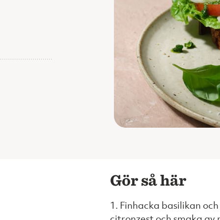
Gör så här
1. Finhacka basilikan och
citronzest och smaka av m