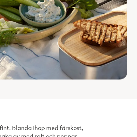
 fint. Blanda ihop med färskost,
smaka av med salt och peppar.