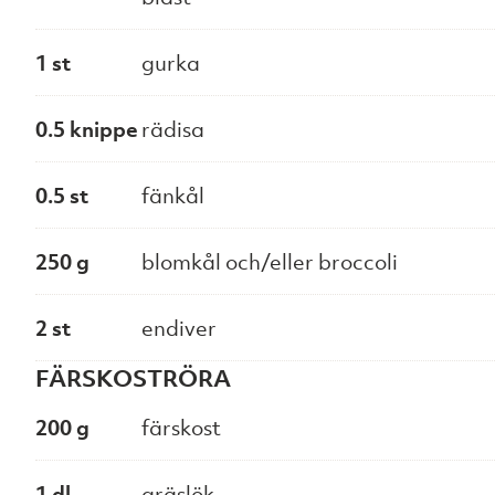
1 st
gurka
0.5 knippe
rädisa
0.5 st
fänkål
250 g
blomkål och/eller broccoli
2 st
endiver
FÄRSKOSTRÖRA
200 g
färskost
1 dl
gräslök