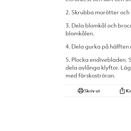
2. Skrubba morötter och
3. Dela blomkål och brocc
blomkålen.
4. Dela gurka på hälften 
5. Plocka endivebladen. 
dela avlånga klyftor. Läg
med färskoströran.
Skriv ut
Ko