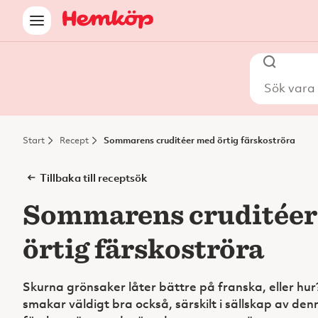
Sök vara i
Start
Recept
Sommarens cruditéer med örtig färskoströra
Tillbaka till receptsök
Sommarens cruditée
örtig färskoströra
Skurna grönsaker låter bättre på franska, eller hu
smakar väldigt bra också, särskilt i sällskap av den