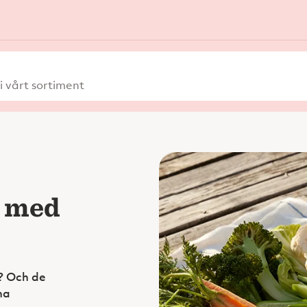
 vårt sortiment
r med
r? Och de
na