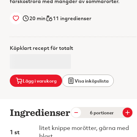
färskoströra med mängder av sommarörter.
20
min
11 ingredienser
Köpklart recept för totalt
Lägg i varukorg
Visa inköpslista
Ingredienser
portioner
litet knippe morötter, gärna med
1 st
blast