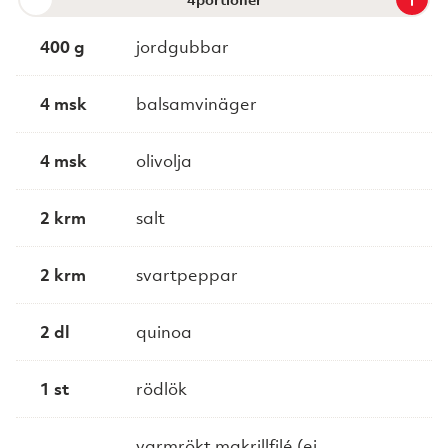
400 g
jordgubbar
4 msk
balsamvinäger
4 msk
olivolja
2 krm
salt
2 krm
svartpeppar
2 dl
quinoa
1 st
rödlök
varmrökt makrillfilé (ej