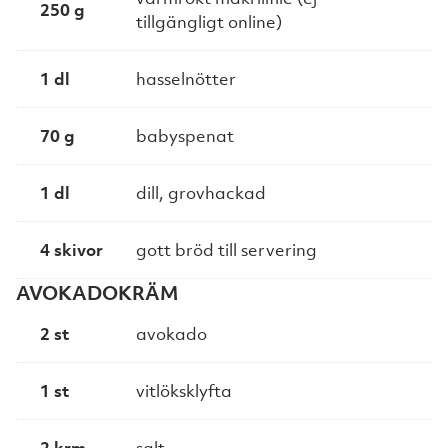
250 g
tillgängligt online)
1 dl
hasselnötter
70 g
babyspenat
1 dl
dill, grovhackad
4 skivor
gott bröd till servering
AVOKADOKRÄM
2 st
avokado
1 st
vitlöksklyfta
2 krm
salt