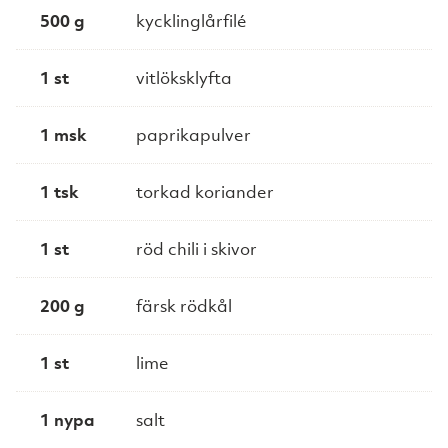
500 g
kycklinglårfilé
1 st
vitlöksklyfta
1 msk
paprikapulver
1 tsk
torkad koriander
1 st
röd chili i skivor
200 g
färsk rödkål
1 st
lime
1 nypa
salt