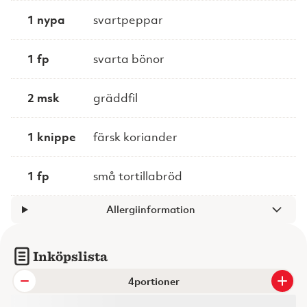
1 nypa
svartpeppar
1 fp
svarta bönor
2 msk
gräddfil
1 knippe
färsk koriander
1 fp
små tortillabröd
Allergiinformation
Inköpslista
portioner