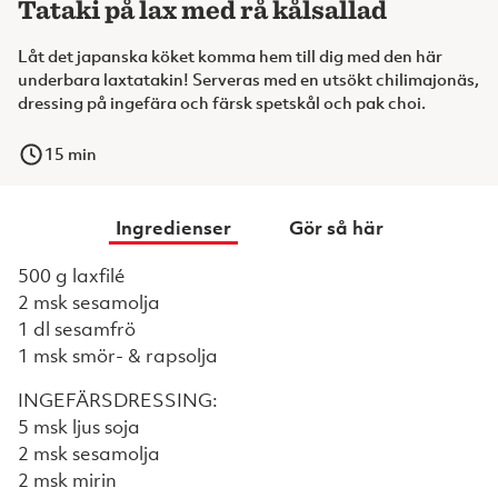
Tataki på lax med rå kålsallad
Låt det japanska köket komma hem till dig med den här
underbara laxtatakin! Serveras med en utsökt chilimajonäs,
dressing på ingefära och färsk spetskål och pak choi.
15
min
Ingredienser
Gör så här
500 g laxfilé
2 msk sesamolja
1 dl sesamfrö
1 msk smör- & rapsolja
INGEFÄRSDRESSING:
5 msk ljus soja
2 msk sesamolja
2 msk mirin