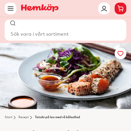
Sök vara i vårt sortiment
Start
Recept
Tataki på lax med rå kålsallad