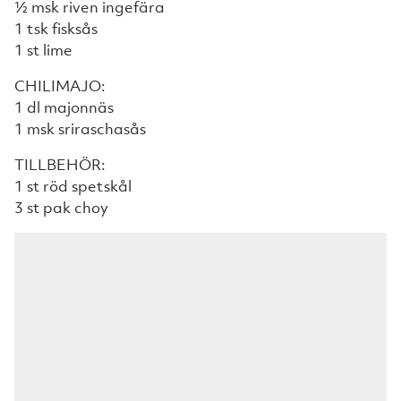
½ msk riven ingefära
1 tsk fisksås
1 st lime
CHILIMAJO:
1 dl majonnäs
1 msk sriraschasås
TILLBEHÖR:
1 st röd spetskål
3 st pak choy